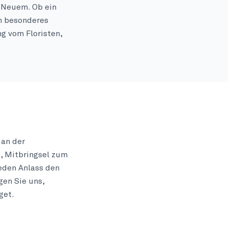
d Neuem. Ob ein
in besonderes
g vom Floristen,
 an der
, Mitbringsel zum
eden Anlass den
gen Sie uns,
get.